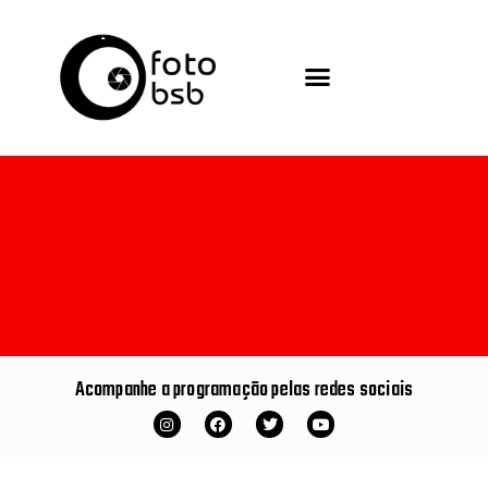
Da Janela Concurso Cultural
Acompanhe a programação pelas redes sociais