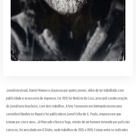
Jornalista visual, Daniel Marenco já passou por quatro jornais, além de ter trabalhado com
publicidade e assessoria de imprensa. Em 2015 foi finalista do Esso, principal condecoração
do jornalismo brasileiro, com dois trabalhos. A foto Terremoto em Katmandu mostra uma
cerimônia fúnebre no Nepal e foi publicada no jornal Folha de S. Paulo, empresa em que
esteve por cinco anos. Já Marcado a ferro e fogo, retrato de um homem torturado por policiais
cariocas, foi veiculado em O Globo, onde trabalhou de 2015 a 2019. Esteve entre os indicados