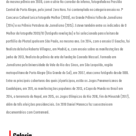
do mesmo prêmio em 2009, com a série No corredor do inferno, fotografada no Presídio
Central de Porto Alegre, pelo jornal Zero Hora. Foi contemplado na categoria ensaio no 7º
Concurso Cultural Leica Fotografe Melhor (2009), no Grande Prêmio Folha de Jornalismo
(2014) e no Prêmio Petrobras de Jornalismo (2015). Esteve também entre os indicados de O
Melhor da Fotografia 2009/10 (fotógrafo revelação) e foi selecionado para a leitura de
portfólio do PhotoEspaña em São Paulo, no mesmo ano. Em 2014, com o ensaio El Gaucho, foi
finalista da bolsa Roberto Villagraz, em Madrid, e, com ensaio sobre as manifestações de
junho de 2013, finalista do prêmio de arte da Fundação Conrado Wessel. Formado em
Jornalismo pela Universidade do Vale do Rio dos Sinos, em São Leopoldo, região
metropolitana de Porto Alegre (Rio Grande do Sul), em 2007, atua como fotógrafo desde 1999.
Entre as principais coberturas das quais já participou, estão os Jogos Panamericanos de
Guadalajara, em 2011, as manifestações populares de 2013, a Copa do Mundo no Brasil em
2014, o terremoto do Nepal, em 2015, os Jogos Olímpicos do Rio 2016, Fim da Minustah (2017),
além de três eleições presidenciais. Em 2018 Daniel Marenco faz sua estreia em
documentários com Contramaré.